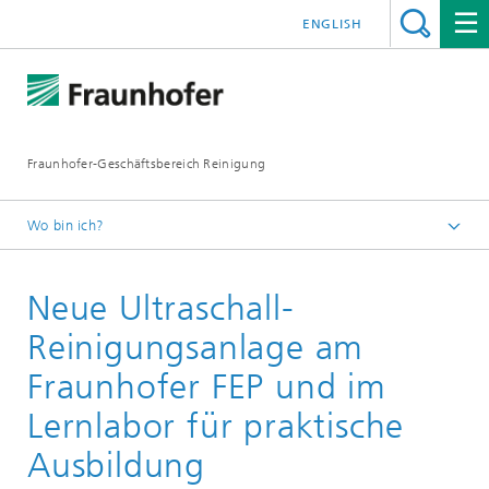
ENGLISH
Fraunhofer-Geschäftsbereich Reinigung
Wo bin ich?
Deutsch
Neue Ultraschall-
News & Medien
Newsletter
Reinigungsanlage am
Newsletter 03/2024
Fraunhofer FEP und im
Lernlabor für praktische
Ausbildung