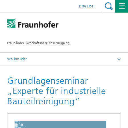
ENGLISH
Fraunhofer-Geschäftsbereich Reinigung
Wo bin ich?
Deutsch
Grundlagenseminar
News & Medien
Newsletter
„Experte für industrielle
Newsletter 04/2025
Bauteilreinigung“