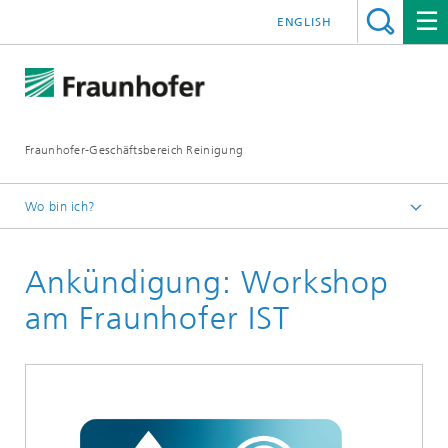
ENGLISH
Fraunhofer-Geschäftsbereich Reinigung
Wo bin ich?
Deutsch
Ankündigung: Workshop
News & Medien
Newsletter
am Fraunhofer IST
Newsletter 04/2025