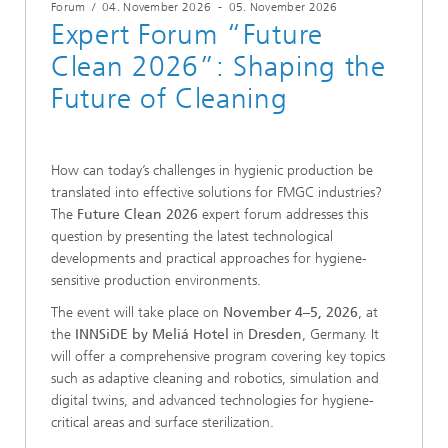
Forum
/
04. November 2026
-
05. November 2026
Expert Forum “Future
Clean 2026”: Shaping the
Future of Cleaning
How can today’s challenges in hygienic production be
translated into effective solutions for FMGC industries?
The
Future Clean 2026
expert forum addresses this
question by presenting the latest technological
developments and practical approaches for hygiene-
sensitive production environments.
The event will take place on
November 4–5, 2026
, at
the
INNSiDE by Meliá Hotel
in
Dresden
, Germany. It
will offer a comprehensive program covering key topics
such as adaptive cleaning and robotics, simulation and
digital twins, and advanced technologies for hygiene-
critical areas and surface sterilization.