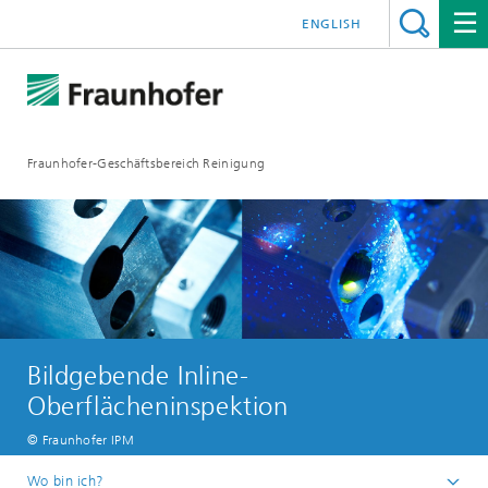
ENGLISH
Fraunhofer-Geschäftsbereich Reinigung
Bildgebende Inline-
Oberflächeninspektion
© Fraunhofer IPM
Wo bin ich?